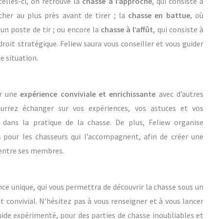
celles-ci, on retrouve la
chasse à l’approche
, qui consiste à
her au plus près avant de tirer ; la
chasse en battue
, où
un poste de tir ; ou encore la
chasse à l’affût
, qui consiste à
roit stratégique. Feliew saura vous conseiller et vous guider
e situation.
er une
expérience conviviale et enrichissante
avec d’autres
urrez échanger sur vos expériences, vos astuces et vos
 dans la pratique de la chasse. De plus, Feliew organise
s
pour les chasseurs qui l’accompagnent, afin de créer une
 entre ses membres.
ce unique, qui vous permettra de découvrir la chasse sous un
et convivial. N’hésitez pas à vous renseigner et à vous lancer
uide expérimenté, pour des parties de chasse inoubliables et