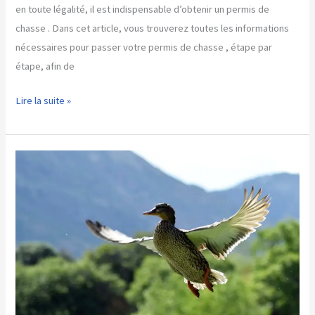
en toute légalité, il est indispensable d’obtenir un permis de
chasse . Dans cet article, vous trouverez toutes les informations
nécessaires pour passer votre permis de chasse , étape par
étape, afin de
Comment
Lire la suite »
passer
un
permis
de
chasse