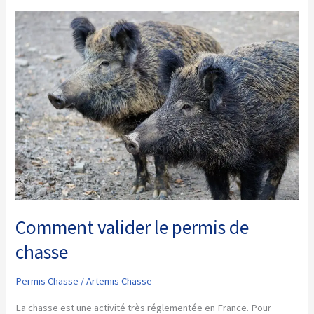
permis
de
chasse
en
ligne
Comment valider le permis de
chasse
Permis Chasse
/
Artemis Chasse
La chasse est une activité très réglementée en France. Pour