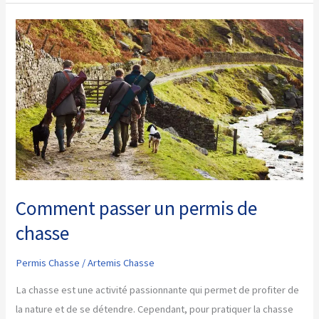
passe
le
permis
de
chasse
Comment passer un permis de
chasse
Permis Chasse
/
Artemis Chasse
La chasse est une activité passionnante qui permet de profiter de
la nature et de se détendre. Cependant, pour pratiquer la chasse