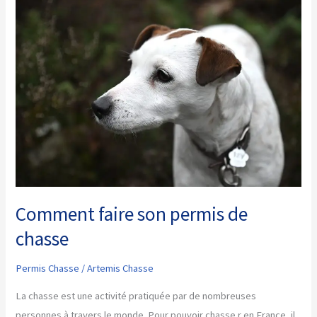
permis
de
chasse
Comment faire son permis de
chasse
Permis Chasse
/
Artemis Chasse
La chasse est une activité pratiquée par de nombreuses
personnes à travers le monde. Pour pouvoir chasse r en France, il