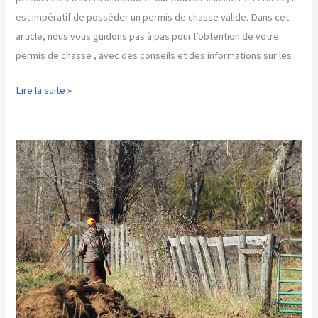
est impératif de posséder un permis de chasse valide. Dans cet
article, nous vous guidons pas à pas pour l’obtention de votre
permis de chasse , avec des conseils et des informations sur les
Comment
Lire la suite »
faire
son
permis
de
chasse