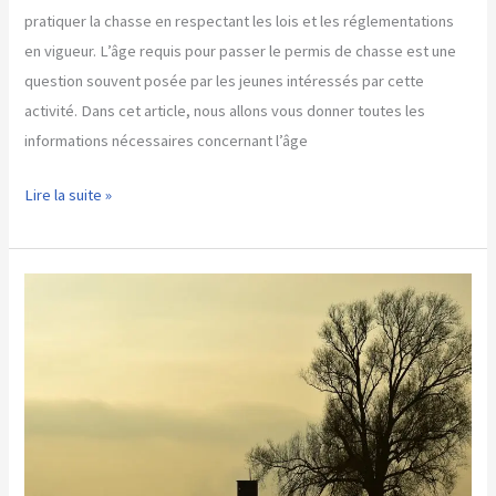
pratiquer la chasse en respectant les lois et les réglementations
en vigueur. L’âge requis pour passer le permis de chasse est une
question souvent posée par les jeunes intéressés par cette
activité. Dans cet article, nous allons vous donner toutes les
informations nécessaires concernant l’âge
Quel
Lire la suite »
âge
pour
permis
de
chasse
?