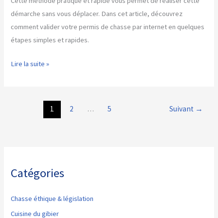
Cette méthode pratique et rapide vous permet de réaliser cette
démarche sans vous déplacer. Dans cet article, découvrez
comment valider votre permis de chasse par internet en quelques
étapes simples et rapides.
Comment
Lire la suite »
valider
mon
permis
1
2
…
5
Suivant
→
de
chasse
par
internet
Catégories
Chasse éthique & législation
Cuisine du gibier