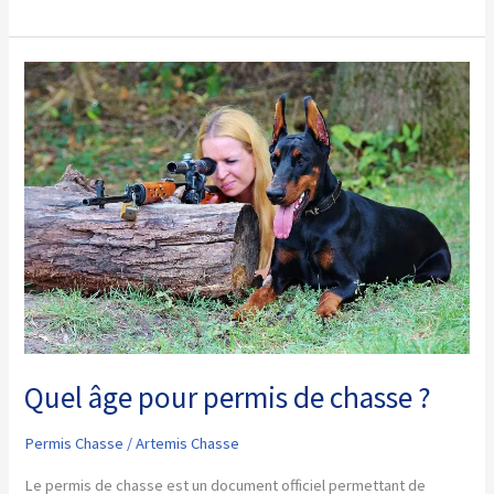
acheter
des
cartouches
de
chasse
sans
permis
Quel âge pour permis de chasse ?
Permis Chasse
/
Artemis Chasse
Le permis de chasse est un document officiel permettant de