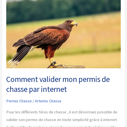
son
permis
de
chasse
Comment valider mon permis de
chasse par internet
Permis Chasse
/
Artemis Chasse
Pour les différents férus de chasse , il est désormais possible de
valider son permis de chasse en toute simplicité grâce à internet.