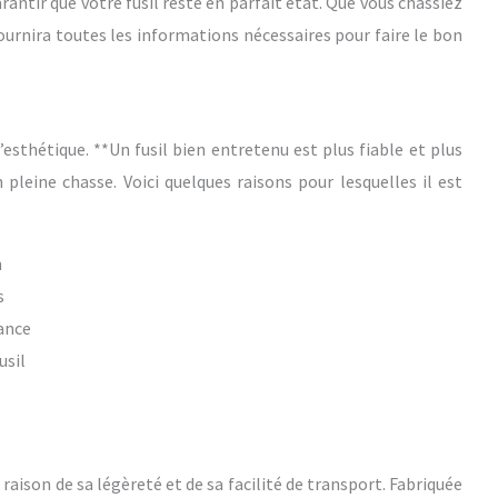
ntir que votre fusil reste en parfait état. Que vous chassiez
s fournira toutes les informations nécessaires pour faire le bon
’esthétique. **Un fusil bien entretenu est plus fiable et plus
n pleine chasse. Voici quelques raisons pour lesquelles il est
n
s
mance
usil
raison de sa légèreté et de sa facilité de transport. Fabriquée