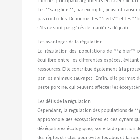
L’un des principaux arguments en faveur de la ch
Les **sangliers**, par exemple, peuvent causer d
pas contrôlés. De même, les **cerfs** et les **l
s’ils ne sont pas gérés de manière adéquate.
Les avantages de la régulation
La régulation des populations de **gibier** 
équilibre entre les différentes espèces, évitan
ressources. Elle contribue également à la protec
par les animaux sauvages. Enfin, elle permet 
peste porcine, qui peuvent affecter les écosyst
Les défis de la régulation
Cependant, la régulation des populations de **g
approfondie des écosystèmes et des dynamique
déséquilibres écologiques, voire la disparition 
des règles strictes pour éviter les abus et la sur