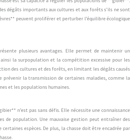
asse est sa capacité à réguler les populations de **gibier**.
es dégâts importants aux cultures et aux forêts s’ils ne sont
ièvres** peuvent proliférer et perturber l’équilibre écologique
présente plusieurs avantages. Elle permet de maintenir un
t ainsi la surpopulation et la compétition excessive pour les
tion des cultures et des forêts, en limitant les dégâts causés
de prévenir la transmission de certaines maladies, comme la
èmes et les populations humaines.
ibier** n’est pas sans défis. Elle nécessite une connaissance
s de population. Une mauvaise gestion peut entraîner des
de certaines espèces. De plus, la chasse doit être encadrée par
chasse.